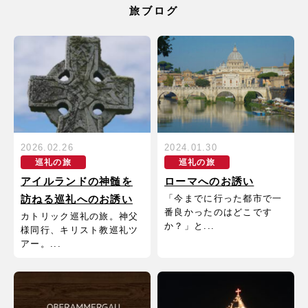
旅ブログ
2026.02.26
2024.01.30
巡礼の旅
巡礼の旅
アイルランドの神髄を
ローマへのお誘い
「今までに行った都市で一
訪ねる巡礼へのお誘い
番良かったのはどこです
カトリック巡礼の旅。神父
か？」と...
様同行、キリスト教巡礼ツ
アー。...