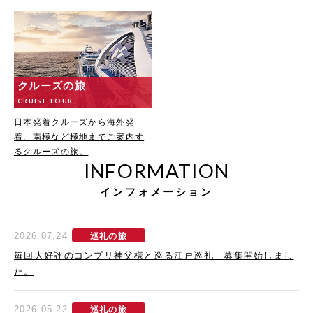
クルーズの旅
CRUISE TOUR
日本発着クルーズから海外発
着、南極など極地までご案内す
るクルーズの旅。
INFORMATION
インフォメーション
2026.07.24
巡礼の旅
毎回大好評のコンプリ神父様と巡る江戸巡礼 募集開始しまし
た。
2026.05.22
巡礼の旅