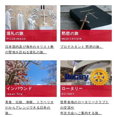
巡礼の旅
黙想の旅
PILGRIMAGE
MEDITATION
日本国内及び海外のキリスト教
プロテスタント 黙想の旅。
の聖地を訪ねる巡礼の旅。
インバウンド
ロータリー
Japan Trip
ROTARY
美食、伝統、体験。トラベリオ
世界各地のロータリークラブと
だからアレンジできる日本の
の交流や
旅。
年次大会へご案内する旅。