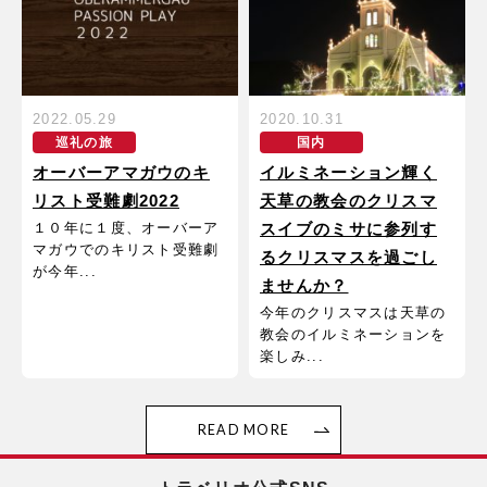
2022.05.29
2020.10.31
巡礼の旅
国内
オーバーアマガウのキ
イルミネーション輝く
リスト受難劇2022
天草の教会のクリスマ
１０年に１度、オーバーア
スイブのミサに参列す
マガウでのキリスト受難劇
るクリスマスを過ごし
が今年...
ませんか？
今年のクリスマスは天草の
教会のイルミネーションを
楽しみ...
READ MORE