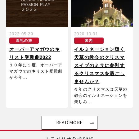
2022.05.29
2020.10.31
巡礼の旅
国内
オーバーアマガウのキ
イルミネーション輝く
リスト受難劇2022
天草の教会のクリスマ
１０年に１度、オーバーア
スイブのミサに参列す
マガウでのキリスト受難劇
るクリスマスを過ごし
が今年...
ませんか？
今年のクリスマスは天草の
教会のイルミネーションを
楽しみ...
READ MORE