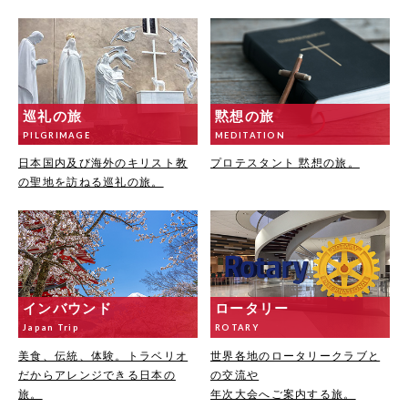
巡礼の旅
黙想の旅
PILGRIMAGE
MEDITATION
日本国内及び海外のキリスト教
プロテスタント 黙想の旅。
の聖地を訪ねる巡礼の旅。
インバウンド
ロータリー
Japan Trip
ROTARY
美食、伝統、体験。トラベリオ
世界各地のロータリークラブと
だからアレンジできる日本の
の交流や
旅。
年次大会へご案内する旅。