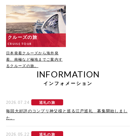
クルーズの旅
CRUISE TOUR
日本発着クルーズから海外発
着、南極など極地までご案内す
るクルーズの旅。
INFORMATION
インフォメーション
2026.07.24
巡礼の旅
毎回大好評のコンプリ神父様と巡る江戸巡礼 募集開始しまし
た。
2026.05.22
巡礼の旅