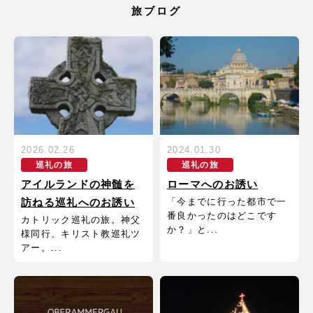
旅ブログ
2026.02.26
2024.01.30
巡礼の旅
巡礼の旅
アイルランドの神髄を
ローマへのお誘い
「今までに行った都市で一
訪ねる巡礼へのお誘い
番良かったのはどこです
カトリック巡礼の旅。神父
か？」と...
様同行、キリスト教巡礼ツ
アー。...