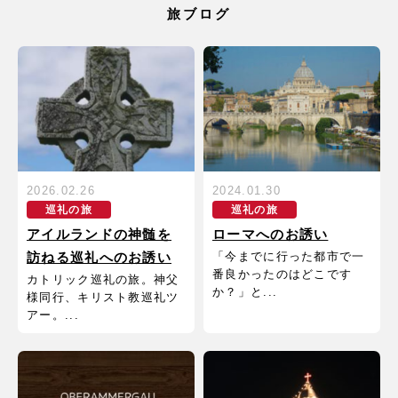
旅ブログ
2026.02.26
2024.01.30
巡礼の旅
巡礼の旅
アイルランドの神髄を
ローマへのお誘い
「今までに行った都市で一
訪ねる巡礼へのお誘い
番良かったのはどこです
カトリック巡礼の旅。神父
か？」と...
様同行、キリスト教巡礼ツ
アー。...