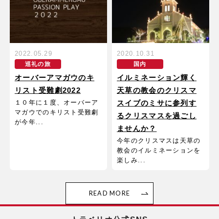
2022.05.29
2020.10.31
巡礼の旅
国内
オーバーアマガウのキ
イルミネーション輝く
リスト受難劇2022
天草の教会のクリスマ
１０年に１度、オーバーア
スイブのミサに参列す
マガウでのキリスト受難劇
るクリスマスを過ごし
が今年...
ませんか？
今年のクリスマスは天草の
教会のイルミネーションを
楽しみ...
READ MORE