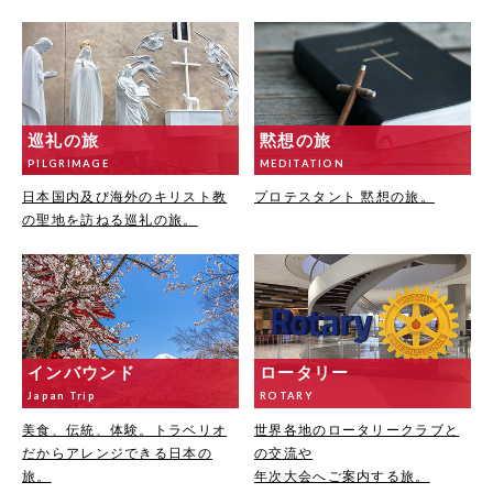
巡礼の旅
黙想の旅
PILGRIMAGE
MEDITATION
日本国内及び海外のキリスト教
プロテスタント 黙想の旅。
の聖地を訪ねる巡礼の旅。
インバウンド
ロータリー
Japan Trip
ROTARY
美食、伝統、体験。トラベリオ
世界各地のロータリークラブと
だからアレンジできる日本の
の交流や
旅。
年次大会へご案内する旅。