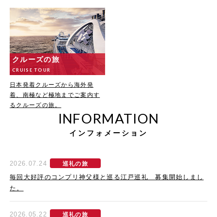
クルーズの旅
CRUISE TOUR
日本発着クルーズから海外発
着、南極など極地までご案内す
るクルーズの旅。
INFORMATION
インフォメーション
2026.07.24
巡礼の旅
毎回大好評のコンプリ神父様と巡る江戸巡礼 募集開始しまし
た。
2026.05.22
巡礼の旅