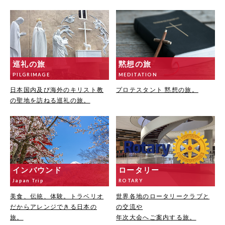
巡礼の旅
黙想の旅
PILGRIMAGE
MEDITATION
日本国内及び海外のキリスト教
プロテスタント 黙想の旅。
の聖地を訪ねる巡礼の旅。
インバウンド
ロータリー
Japan Trip
ROTARY
美食、伝統、体験。トラベリオ
世界各地のロータリークラブと
だからアレンジできる日本の
の交流や
旅。
年次大会へご案内する旅。