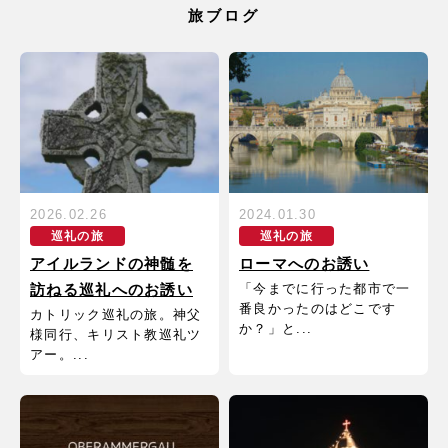
旅ブログ
2026.02.26
2024.01.30
巡礼の旅
巡礼の旅
アイルランドの神髄を
ローマへのお誘い
「今までに行った都市で一
訪ねる巡礼へのお誘い
番良かったのはどこです
カトリック巡礼の旅。神父
か？」と...
様同行、キリスト教巡礼ツ
アー。...