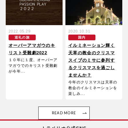
2022.05.29
2020.10.31
巡礼の旅
国内
オーバーアマガウのキ
イルミネーション輝く
リスト受難劇2022
天草の教会のクリスマ
１０年に１度、オーバーア
スイブのミサに参列す
マガウでのキリスト受難劇
るクリスマスを過ごし
が今年...
ませんか？
今年のクリスマスは天草の
教会のイルミネーションを
楽しみ...
READ MORE