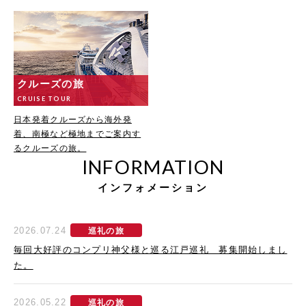
クルーズの旅
CRUISE TOUR
日本発着クルーズから海外発
着、南極など極地までご案内す
るクルーズの旅。
INFORMATION
インフォメーション
2026.07.24
巡礼の旅
毎回大好評のコンプリ神父様と巡る江戸巡礼 募集開始しまし
た。
2026.05.22
巡礼の旅