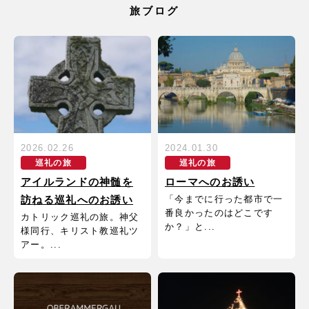
旅ブログ
2026.02.26
2024.01.30
巡礼の旅
巡礼の旅
アイルランドの神髄を
ローマへのお誘い
「今までに行った都市で一
訪ねる巡礼へのお誘い
番良かったのはどこです
カトリック巡礼の旅。神父
か？」と...
様同行、キリスト教巡礼ツ
アー。...