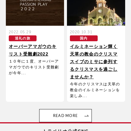
2022.05.29
2020.10.31
巡礼の旅
国内
オーバーアマガウのキ
イルミネーション輝く
リスト受難劇2022
天草の教会のクリスマ
１０年に１度、オーバーア
スイブのミサに参列す
マガウでのキリスト受難劇
るクリスマスを過ごし
が今年...
ませんか？
今年のクリスマスは天草の
教会のイルミネーションを
楽しみ...
READ MORE