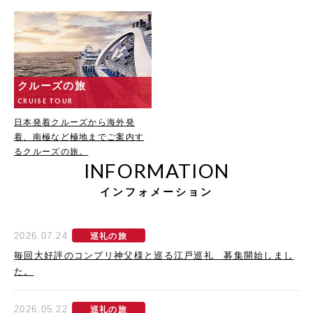
クルーズの旅
CRUISE TOUR
日本発着クルーズから海外発
着、南極など極地までご案内す
るクルーズの旅。
INFORMATION
インフォメーション
2026.07.24
巡礼の旅
毎回大好評のコンプリ神父様と巡る江戸巡礼 募集開始しまし
た。
2026.05.22
巡礼の旅