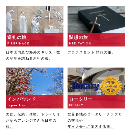
巡礼の旅
黙想の旅
PILGRIMAGE
MEDITATION
日本国内及び海外のキリスト教
プロテスタント 黙想の旅。
の聖地を訪ねる巡礼の旅。
インバウンド
ロータリー
Japan Trip
ROTARY
美食、伝統、体験。トラベリオ
世界各地のロータリークラブと
だからアレンジできる日本の
の交流や
旅。
年次大会へご案内する旅。