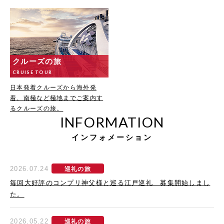
クルーズの旅
CRUISE TOUR
日本発着クルーズから海外発
着、南極など極地までご案内す
るクルーズの旅。
INFORMATION
インフォメーション
2026.07.24
巡礼の旅
毎回大好評のコンプリ神父様と巡る江戸巡礼 募集開始しまし
た。
2026.05.22
巡礼の旅