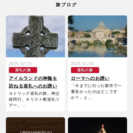
旅ブログ
2026.02.26
2024.01.30
巡礼の旅
巡礼の旅
アイルランドの神髄を
ローマへのお誘い
「今までに行った都市で一
訪ねる巡礼へのお誘い
番良かったのはどこです
カトリック巡礼の旅。神父
か？」と...
様同行、キリスト教巡礼ツ
アー。...