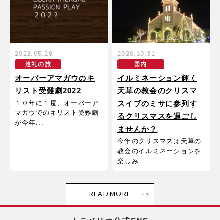
2022.05.29
2020.10.31
巡礼の旅
国内
オーバーアマガウのキ
イルミネーション輝く
リスト受難劇2022
天草の教会のクリスマ
１０年に１度、オーバーア
スイブのミサに参列す
マガウでのキリスト受難劇
るクリスマスを過ごし
が今年...
ませんか？
今年のクリスマスは天草の
教会のイルミネーションを
楽しみ...
READ MORE