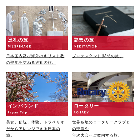
巡礼の旅
黙想の旅
PILGRIMAGE
MEDITATION
日本国内及び海外のキリスト教
プロテスタント 黙想の旅。
の聖地を訪ねる巡礼の旅。
インバウンド
ロータリー
Japan Trip
ROTARY
美食、伝統、体験。トラベリオ
世界各地のロータリークラブと
だからアレンジできる日本の
の交流や
旅。
年次大会へご案内する旅。